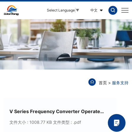
青
中文
Select Language
▼
岛
嘉
和
盛
通
机
械
有
首页
服务支持
限
公
V Series Frequency Converter Operate
司
Manual
文件大小 : 1008.77 KB
文件类型 : .pdf