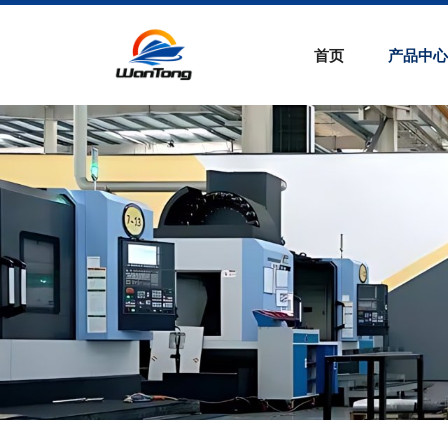
高
速
首页
产品中心
分
散
机