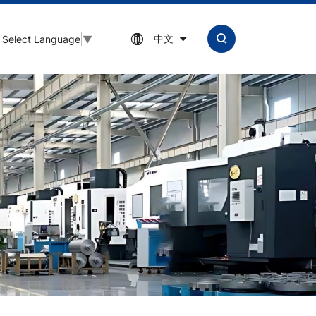
中文
Select Language
▼